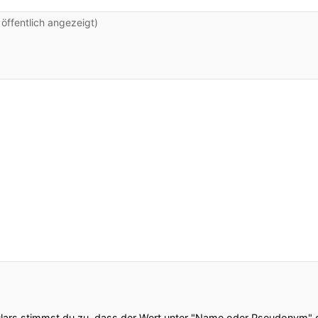
ffentlich angezeigt)
ars stimmst du zu, dass der Wert unter "Name oder Pseudonym" ge